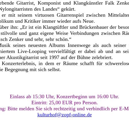
bende Gitarrist, Komponist und Klangkünstler Falk Zenke
Nylongitarristen des Landes“ gekürt.
t er mit seinem virtuosen Gitarrenspiel zwischen Mittelal
ublikum und Kritiker immer wieder aufs Neue.
über ihn: „Er ist ein Klangtüftler und Brückenbauer der beson
 stilvolle und ganz eigene Weise Verbindungen zwischen Rä
pisch Zenker und sehr, sehr schön.“
Musik seines neuesten Albums Innenwege als auch seiner 
iertem Live-Looping vervielfältigt er dabei ab und an sein
her Akustikgitarrist seit 1997 auf der Bühne zelebriert.
es Konzerterlebnis, in dem er Räume schafft für schwerel
ie Begegnung mit sich selbst.
Einlass ab 15:30 Uhr, Konzertbeginn um 16:00 Uhr.
Eintritt: 25,00 EUR pro Person.
ng: Bitte melden Sie sich rechtzeitig und verbindlich per E-Ma
kulturhof@zopf-online.de